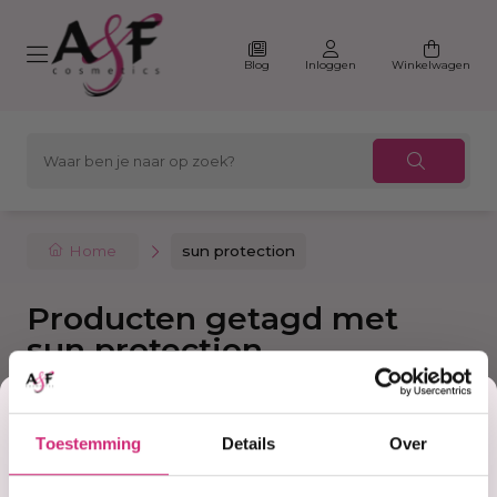
Blog
Inloggen
Winkelwagen
Home
sun protection
Producten getagd met
sun protection
Korting
Filter
Sorteer
Toestemming
Details
Over