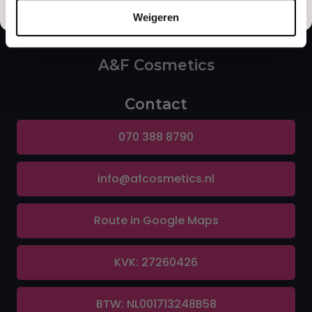
Misschien later
Weigeren
A&F Cosmetics
Contact
070 388 8790
info@afcosmetics.nl
Route in Google Maps
KVK: 27260426
BTW: NL001713248B58