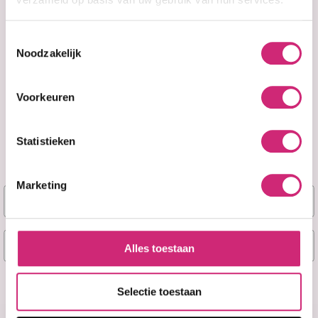
Toestemmingsselectie
Noodzakelijk
Voorkeuren
Op voorraad
Statistieken
HT26 - Intensive
Concentrated
Face Lotion
Marketing
Action Taches
Naam
(100ml)
E-mail
€24,99
Alles toestaan
€19,99
Ja, stuur mij mijn 5% korting!
Selectie toestaan