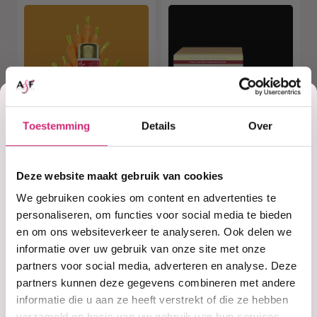
Korting
Toestemming
Details
Over
op je
Op voorraad
Niet op voorraad
HT26 - Action-
HT26 - Intensive
Deze website maakt gebruik van cookies
taches Body
Concentrated
eerste
We gebruiken cookies om content en advertenties te
Lotion (500ml)
Cream Action-
taches (50ml)
personaliseren, om functies voor social media te bieden
en om ons websiteverkeer te analyseren. Ook delen we
bestelling
informatie over uw gebruik van onze site met onze
€40,90
€28,20
€32,72
€22,56
partners voor social media, adverteren en analyse. Deze
partners kunnen deze gegevens combineren met andere
informatie die u aan ze heeft verstrekt of die ze hebben
verzameld op basis van uw gebruik van hun services.