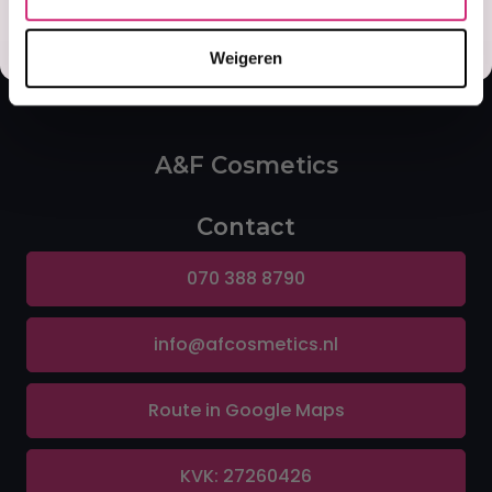
Misschien later
Weigeren
A&F Cosmetics
Contact
070 388 8790
info@afcosmetics.nl
Route in Google Maps
KVK: 27260426