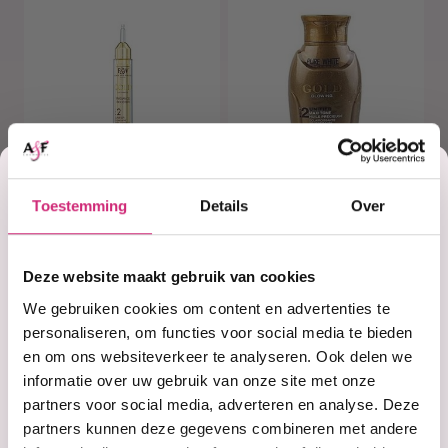
Korting
Toestemming
Details
Over
op je
Op voorraad
Niet op voorraad
Fair & White
Pure White Gold
RADIANCE
Glowing 2 Maxi
Deze website maakt gebruik van cookies
BOOSTER ANTI-
Tone Oil 100ml
DARK SPOT
eerste
We gebruiken cookies om content en advertenties te
LUMINIZING
personaliseren, om functies voor social media te bieden
CONCENTRATE |
en om ons websiteverkeer te analyseren. Ook delen we
GOLD 15ml
bestelling
informatie over uw gebruik van onze site met onze
partners voor social media, adverteren en analyse. Deze
€19,90
€11,99
partners kunnen deze gegevens combineren met andere