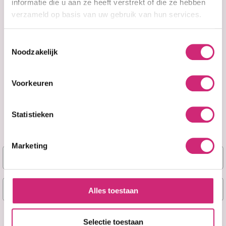
informatie die u aan ze heeft verstrekt of die ze hebben
verzameld op basis van uw gebruik van hun services.
Toestemmingsselectie
Noodzakelijk
Voorkeuren
Statistieken
Niet op voorraad
Niet op voorraad
Pure White Gold
Pure White Gold
Glowing Maxi
Glowing Maxi
Marketing
Naam
Tone Lightening
Tone Lightening
and Rejuvinating
and Rejuvinating
Lotion (400ml)
Lotion (200ml)
E-mail
Alles toestaan
€19,99
€11,99
Ja, stuur mij mijn 5% korting!
Selectie toestaan