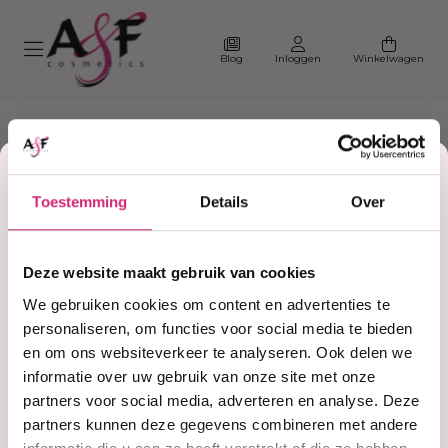
Blog
Inloggen
Winkelwagen
Korting
Toestemming
Details
Over
op je
Home
#tonic
Deze website maakt gebruik van cookies
Producten getagd met
eerste
We gebruiken cookies om content en advertenties te
#tonic
personaliseren, om functies voor social media te bieden
en om ons websiteverkeer te analyseren. Ook delen we
bestelling
informatie over uw gebruik van onze site met onze
Filter
Sorteer
partners voor social media, adverteren en analyse. Deze
partners kunnen deze gegevens combineren met andere