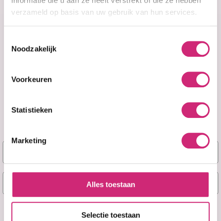
informatie die u aan ze heeft verstrekt of die ze hebben
verzameld op basis van uw gebruik van hun services.
Toestemmingsselectie
Noodzakelijk
A&F Cosmetics
Voorkeuren
Contact
Statistieken
070 388 8790
Marketing
Naam
info@afcosmetics.nl
E-mail
Route in Google Maps
Alles toestaan
KVK: 27260426
Ja, stuur mij mijn 5% korting!
Selectie toestaan