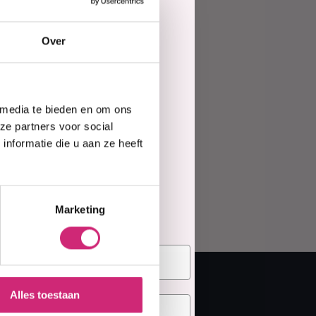
ing
Haarmasker
Over
e
 media te bieden en om ons
te
ze partners voor social
nformatie die u aan ze heeft
elling
Marketing
Alles toestaan