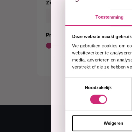
Zoek naar product
Kleurverzorging Shampoo
Body Brightening
Kids Relaxer
Color
Sort
Moisturizer
Relaxing Creme And Serum
Perox
Toestemming
Serum
Waves and Perms
Color
Body Treatment
Kids Texturizer
Bleac
Prijs
Deze website maakt gebruik
Soap
Henn
We gebruiken cookies om cont
Body Spray
Semi
websiteverkeer te analyseren
Talcum Powders
Tempo
media, adverteren en analys
Body Cream
verstrekt of die ze hebben v
Sun Protection
Toestemmingsselectie
Noodzakelijk
Weigeren