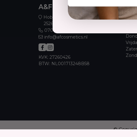
A&F Cosmetics
Ope
Maan
Hobbemaplein 52
Dins
2526 JC Den Haag
Woen
070 388 8790
Dond
info@afcosmetics.nl
Vrijd
Zate
Zond
KVK: 27260426
BTW: NL001713248B58
© Copyri