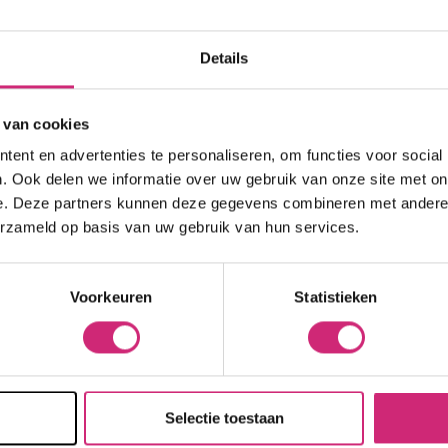
kort
Hittebescherming
Brightening
 Care Treatment
eren op:
Naam oplopend
Lock & Twist
Moisturizer
ides
Details
Braids and Twists
Lotion
 Removers and Toners
op j
Styling Spray
Soap
h
 van cookies
Styling Mousse
Eye Care
a
ent en advertenties te personaliseren, om functies voor social
Styling Pomade
Lip Care
 Permanent
eers
. Ook delen we informatie over uw gebruik van onze site met on
Waves and Perms
Scrub
rary Hair Color
e. Deze partners kunnen deze gegevens combineren met andere i
Oral Hygiene
erzameld op basis van uw gebruik van hun services.
Sun Protection
best
Voorkeuren
Statistieken
Naam
Selectie toestaan
E-mail