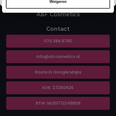
Weigeren
A&F Cosmetics
Contact
070 388 8790
info@afcosmetics.nl
Route in Google Maps
KVK: 27260426
BTW: NL001713248B58