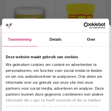
Korting
Toestemming
Details
Over
op je
Deze website maakt gebruik van cookies
Op voorraad
Op voorraad
Blue Magic Hair
Eco styler
eerste
We gebruiken cookies om content en advertenties te
Food
Professional
Styling Gel
personaliseren, om functies voor social media te bieden
Yellow 32 oz
en om ons websiteverkeer te analyseren. Ook delen we
bestelling
informatie over uw gebruik van onze site met onze
partners voor social media, adverteren en analyse. Deze
€4,99
€6,99
partners kunnen deze gegevens combineren met andere
informatie die u aan ze heeft verstrekt of die ze hebben
verzameld op basis van uw gebruik van hun services.