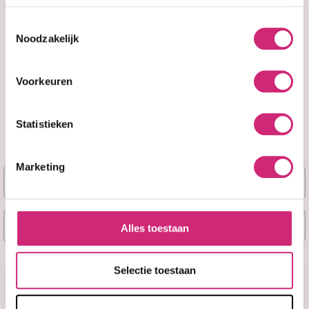
Toestemmingsselectie
Noodzakelijk
Voorkeuren
Statistieken
Op voorraad
Op voorraad
Fanola No Yellow
Fanola No Yellow
Purple Mask
Purple Shampoo
Marketing
(1000ml)
(1000ml)
Naam
€29,99
€19,95
E-mail
€14,99
€19,95
Alles toestaan
Ja, stuur mij mijn 5% korting!
Selectie toestaan
Misschien later