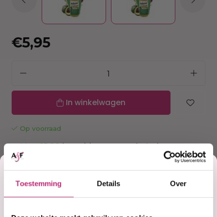
€5,95
In winkelwagen
Op voorraad
Voor 15:00 besteld =
morgen in huis
30 dagen
bedenktijd
Korting
Uitgebreide
collectie
Gratis verzending
vanaf €40 (NL&BE)
Toestemming
Details
Over
op je