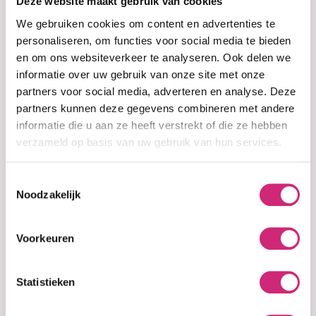
Deze website maakt gebruik van cookies
Productinformatie
eerste
We gebruiken cookies om content en advertenties te
personaliseren, om functies voor social media te bieden
Balance Ð Grapeseed & Avocado van Aunt
en om ons websiteverkeer te analyseren. Ook delen we
Jackie's is een voedende haarolie die speciaal is
bestelling
informatie over uw gebruik van onze site met onze
ontwikkeld om het porositeitsniveau van je haar
partners voor social media, adverteren en analyse. Deze
in balans te brengen. Deze krachtige mix van
partners kunnen deze gegevens combineren met andere
druivenpitolie en avocado-olie helpt vocht vast te
informatie die u aan ze heeft verstrekt of die ze hebben
houden en zorgt voor een betere opname van
verzameld op basis van uw gebruik van hun services.
verzorgingsproducten. Ideaal als pre-poo
behandeling om je haar voor te bereiden op een
Toestemmingsselectie
wasbeurt en de treksterkte te verbeteren,
Noodzakelijk
waardoor je haar gezonder, soepeler en beter
gehydrateerd wordt.
Voorkeuren
Voedt en herstelt bij onbalans in
haarporositeit
Statistieken
Toon meer
Deze haarolie is ontworpen om het vermogen
van het haar om vocht op te nemen te