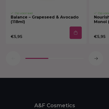
Op voorraad
Op voo
Balance – Grapeseed & Avocado
Nourish
(118ml)
Monoi 
€5,95
€5,95
A&F Cosmetics