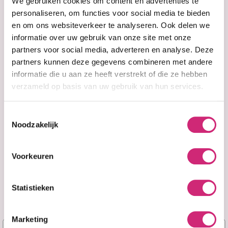
eerste
We gebruiken cookies om content en advertenties te
Geweldig voor
personaliseren, om functies voor social media te bieden
en om ons websiteverkeer te analyseren. Ook delen we
Het bestrijden van kroezen, het vasthouden van
bestelling
informatie over uw gebruik van onze site met onze
vocht en het breken van een cast om krullen te
partners voor social media, adverteren en analyse. Deze
verzachten en glans toe te voegen.
partners kunnen deze gegevens combineren met andere
informatie die u aan ze heeft verstrekt of die ze hebben
Wat zal het doen? voor mijn haar?
verzameld op basis van uw gebruik van hun services.
Kokos & Zoete amandeloliën zijn doordringende
Toestemmingsselectie
drageroliën die de huid glad maken en
Noodzakelijk
verzachten. verzacht het haar en zet vocht, glans
en voedingsstoffen af ??door de haarschacht.
Voorkeuren
Verrijkt met vitamine E, vitamine B en vitamine D,
helpt deze kroesbestrijdende oliefusie het haar
Toon meer
te versterken en is uitstekend voor het behoud
Statistieken
van de gezondheid van de hoofdhuid.
Je beoordeling toevoegen
Marketing
Instructies
Naam