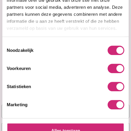
bestelling
informatie over uw gebruik van onze site met onze
partners voor social media, adverteren en analyse. Deze
partners kunnen deze gegevens combineren met andere
informatie die u aan ze heeft verstrekt of die ze hebben
verzameld op basis van uw gebruik van hun services.
Op voorraad
Op voorraad
Cherish Passion
Cherish Princess
Toestemmingsselectie
Twist 14 Inch
Twist 22 inch
Noodzakelijk
€11,99
€6,99
Voorkeuren
Statistieken
Marketing
Naam
E-mail
Alles toestaan