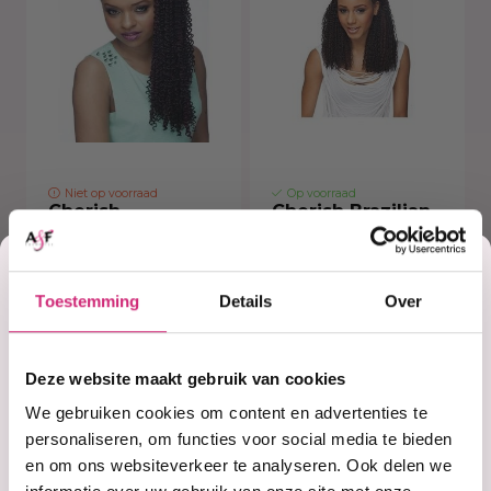
Niet op voorraad
Op voorraad
Cherish
Cherish Brazilian
Bohemian Braid
Bulk 20 inch
Korting
20 inch
Toestemming
Details
Over
€6,99
€6,99
op je
Deze website maakt gebruik van cookies
eerste
We gebruiken cookies om content en advertenties te
personaliseren, om functies voor social media te bieden
en om ons websiteverkeer te analyseren. Ook delen we