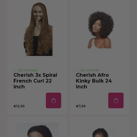
Op voorraad
Op voorraad
Cherish 3x Spiral
Cherish Afro
French Curl 22
Kinky Bulk 24
inch
inch
€12,95
€7,99